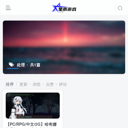
处理
共1篇
排序
更新
浏览
点赞
评论
【PC/RPG/中文/2G】哈奇娜