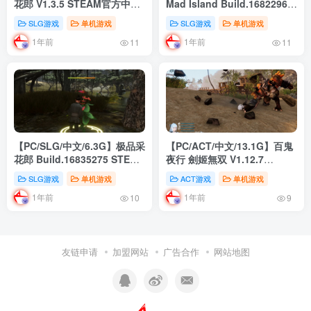
花郎 V1.3.5 STEAM官方中文
Mad Island Build.16822965
版
STEAM官方中文版
SLG游戏
单机游戏
SLG游戏
单机游戏
1年前
1年前
11
11
【PC/SLG/中文/6.3G】极品采
【PC/ACT/中文/13.1G】百鬼
花郎 Build.16835275 STEAM
夜行 劍姬無双 V1.12.7
官方中文版
STEAM官方中文版
SLG游戏
单机游戏
ACT游戏
单机游戏
1年前
1年前
10
9
友链申请
加盟网站
广告合作
网站地图