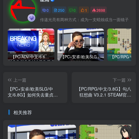
0
250
0
1
2698
传递光亮有两种方式：成为一支蜡烛或当一面镜子
【PC/ADV/中文/6.6G】牺牲恶棍 SACRIFICE VILLAINS 官方中文版
【PC+安卓/欧美SLG/中文/484M】我们迷路了 We Are Lost V1.0 STEAM官方中文版
上一篇
下一篇
【PC+安卓/欧美SLG/中
【PC/RPG/中文/3.8G】勾八
文/6.8G】如何失去童贞
狂想曲 V3.2.1 STEAM官方
How to lose one’s virginity
中文版
V0.93 STEAM官方中文版
相关推荐