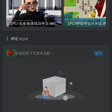
【PC+安卓/欧美SLG/中文/484M】我们迷路了 We Are Lost V1.0 STEAM官方中文版
【PC/RPG/中文/4.9G】阿兰萨
评论
抢沙发
欢迎您留下宝贵的见解！
提交