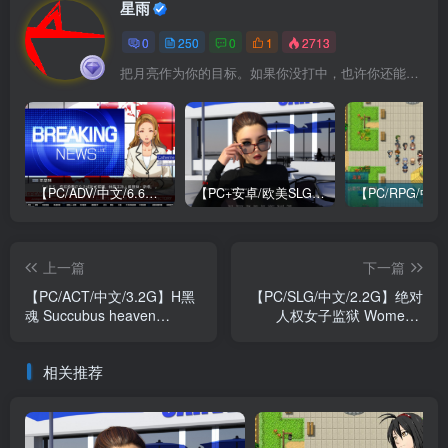
星雨
0
250
0
1
2713
把月亮作为你的目标。如果你没打中，也许你还能打中星星
【PC/ADV/中文/6.6G】牺牲恶棍 SACRIFICE VILLAINS 官方中文版
【PC+安卓/欧美SLG/中文/484M】我们迷路了 We Are Lost V1.0 STEAM官方中文版
上一篇
下一篇
【PC/ACT/中文/3.2G】H黑
【PC/SLG/中文/2.2G】绝对
魂 Succubus heaven
人权女子监狱 Women’s
Build.16440835 中文版
Prison V1.06 STEAM官方中
文版
相关推荐