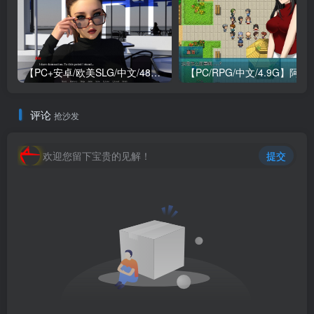
【PC+安卓/欧美SLG/中文/484M】我们迷路了 We Are Lost V1.0 STEAM官方中文版
【PC/RPG/中文/4.9G】阿兰萨
评论
抢沙发
欢迎您留下宝贵的见解！
提交