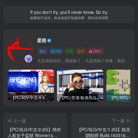
If you don’t try, you’ll never know. So try.
如果你不去试，你永远也不知道结果，所以去试试吧
星雨
0
250
0
1
2691
凡是我相信的，我都做了；凡是我做了的事，都是全身心地投入去做的
【PC/ADV/中文/6.6G】牺牲恶棍 SACRIFICE VILLAINS 官方中文版
【PC+安卓/欧美SLG/中文/484M】我们迷路了 We Are Lost V1.0 STEAM官方中文版
上一篇
下一篇
【PC/SLG/中文/2.2G】绝对
【PC/SLG/中文/1.2G】除灵
人权女子监狱 Women’s
阴阳师 Build.16331635