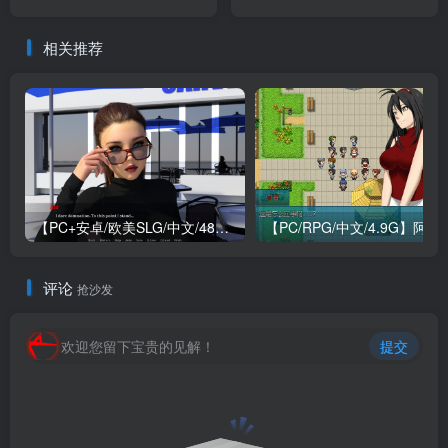
Prison V1.06 STEAM官方中
STEAM官方中文版
文版
相关推荐
【PC+安卓/欧美SLG/中文/484M】我们迷路了 We Are Lost V1.0 STEAM官方中文版
【PC/RPG/中文/4.9G】阿兰萨
评论
抢沙发
欢迎您留下宝贵的见解！
提交