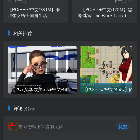
上一篇
下一篇
【PC/RPG/中文/731M】卡
【PC/SLG/中文/172M】黑
特尔女骑士同居生活
暗迷宫 The Black Labyrinth
V1.0.0H STEAM官方中文版
STEAM官方中文版
相关推荐
【PC+安卓/欧美SLG/中文/484M】我们迷路了 We Are Lost V1.0 STEAM官方中文版
【PC/RPG/中文/4.9G】阿兰萨
评论
抢沙发
欢迎您留下宝贵的见解！
提交