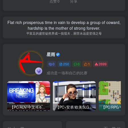
点赞
0
分享
Flat rich prosperous time in vain to develop a group of coward,
hardship is the mother of strong forever.
平富足的盛世徒然养成一批懦夫，困苦永远是坚强之母
星雨
0
250
0
1
2699
成功是一场和自己的比赛
【PC/ADV/中文/6.6G】牺牲恶棍 SACRIFICE VILLAINS 官方中文版
【PC+安卓/欧美SLG/中文/484M】我们迷路了 We Are Lost V1.0 STEAM官方中文版