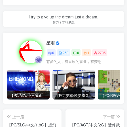
I try to give up the dream just a dream.
努力了才叫梦想
星雨
0
250
0
1
2705
有爱的人，有喜欢的事业，有梦想
【PC/ADV/中文/6.6G】牺牲恶棍 SACRIFICE VILLAINS 官方中文版
【PC+安卓/欧美SLG/中文/484M】我们迷路了 We Are Lost V1.0 STEAM官方中文版
上一篇
下一篇
【PC/SLG/中文/1.8G】虚幻
【PC/ACT/中文/2G】雙修武