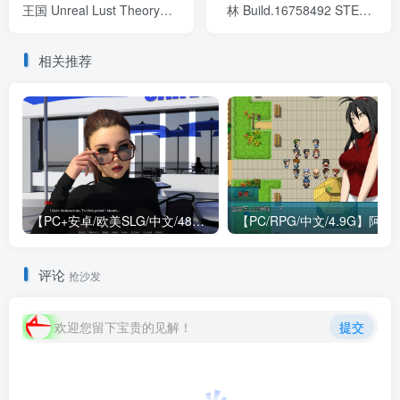
王国 Unreal Lust Theory
林 Build.16758492 STEAM
V0.37 STEAM官方中文版
官方中文版
相关推荐
【PC+安卓/欧美SLG/中文/484M】我们迷路了 We Are Lost V1.0 STEAM官方中文版
【PC/RPG/中文/4.9G】阿兰萨
评论
抢沙发
欢迎您留下宝贵的见解！
提交