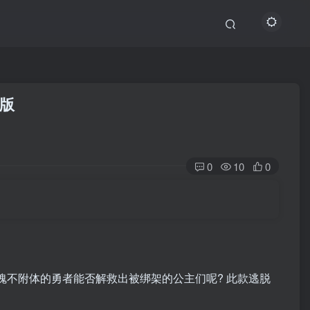
文版
0
10
0
魂不附体的勇者能否解救出被绑架的公主们呢? 此款逃脱