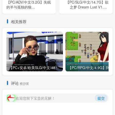
【PC/ADV/中文/3.2G】失眠
【PC/SLG/中文/14.7G】欲
的羊与孤独的狼
之梦 Dream Lust V1.1.0
Build.16547035 STEAM官
STEAM官方中文版
方中文版
相关推荐
【PC+安卓/欧美SLG/中文/484M】我们迷路了 We Are Lost V1.0 STEAM官方中文版
【PC/RPG/中文/4.9G】阿兰萨
评论
抢沙发
欢迎您留下宝贵的见解！
提交