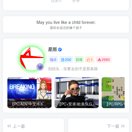
点赞
0
分享
May you live like a child forever.
愿你永远活的像个孩子
星雨
0
250
0
1
2685
别回头，你要走的不是那条路
【PC/ADV/中文/6.6G】牺牲恶棍 SACRIFICE VILLAINS 官方中文版
【PC+安卓/欧美SLG/中文/484M】我们迷路了 We Are Lost V1.0 STEAM官方中文版
上一篇
下一篇