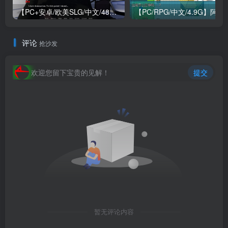
【PC+安卓/欧美SLG/中文/484M】我们迷路了 We Are Lost V1.0 STEAM官方中文版
【PC/RPG/中文/4.9G】阿兰萨
评论
抢沙发
欢迎您留下宝贵的见解！
提交
暂无评论内容