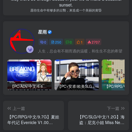
sunset.
愿你生命中有够多的云翳，来造成一个美丽的黄昏
星雨
0
250
0
1
2707
人生，总会有不期而遇的温暖，和生生不息的希望
【PC/ADV/中文/6.6G】牺牲恶棍 SACRIFICE VILLAINS 官方中文版
【PC+安卓/欧美SLG/中文/484M】我们迷路了 We Are Lost V1.0 STEAM官方中文版
上一篇
下一篇
【PC/RPG/中文/9.7G】夏娃
【PC/SLG/中文/1.2G】海
年代记 Evenicle V1.00
盗：尼克小姐 Miss Neko
STEAM官方中文版
Pirates Build.14887377