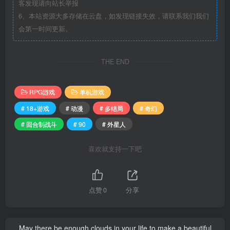
客发现请向站长举报
6、本站资源大多存储在云盘，如发现链接失效，请联系我们我们
会第一时间更新。
THE END
RPG游戏
单机游戏
# 18+游戏
# 动漫
# 多结局
# 奇幻
# 回合制战斗
# 90
# 外星人
喜欢就支持一下吧
点赞
0
分享
May there be enough clouds in your life to make a beautiful