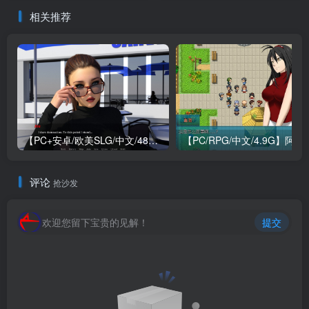
STEAM官方中文版
相关推荐
【PC+安卓/欧美SLG/中文/484M】我们迷路了 We Are Lost V1.0 STEAM官方中文版
【PC/RPG/中文/4.9G】阿兰萨
评论
抢沙发
欢迎您留下宝贵的见解！
提交