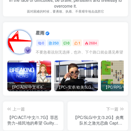
In the face of difficulties, be brave, persistent and tirelessly to
overcome it.
面对困难的时候，要勇敢、执着、不畏艰辛地去战胜它
星雨
0
250
0
1
2684
不要急着说别无选择，也许、下个路口就会遇见希望
【PC/ADV/中文/6.6G】牺牲恶棍 SACRIFICE VILLAINS 官方中文版
【PC+安卓/欧美SLG/中文/484M】我们迷路了 We Are Lost V1.0 STEAM官方中文版
上一篇
下一篇
【PC/ACT/中文/1.7G】罪恶
【PC/SLG/中文/3.2G】炎鹰
势力~殖民地的希望 Guilty
队长之激光恋曲 Captain
Force V0.60 STEAM官方中
Firehawk and the Laser