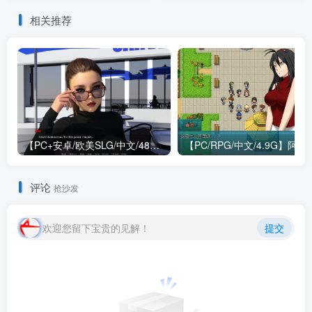
文版
Love Situation
相关推荐
Build.17460726 STEAM官
方中文版
【PC+安卓/欧美SLG/中文/484M】我们迷路了 We Are Lost V1.0 STEAM官方中文版
【PC/RPG/中文/4.9G】阿兰萨
评论
抢沙发
欢迎您留下宝贵的见解！
提交