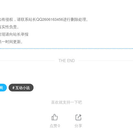
权，请联系站长QQ2606163456进行删除处理。
真实性负责。
发现请向站长举报
第一时间更新。
THE END
结局
# 互动小说
喜欢就支持一下吧
点赞
0
分享