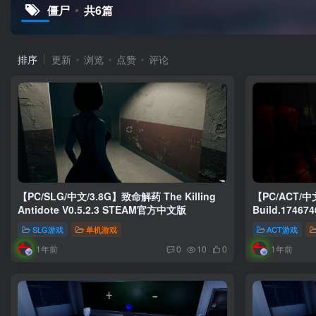
僵尸
共6篇
排序
更新
浏览
点赞
评论
【PC/SLG/中文/3.8G】致命解药 The Killing
【PC/ACT/中
Antidote V0.5.2.3 STEAM官方中文版
Build.174
SLG游戏
单机游戏
ACT游戏
1年前
1年前
0
10
0