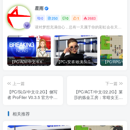
星雨
0
250
0
1
2683
请对梦想充满信心，总有一天属于你的彩虹会在天空微笑
【PC/ADV/中文/6.6G】牺牲恶棍 SACRIFICE VILLAINS 官方中文版
【PC+安卓/欧美SLG/中文/484M】我们迷路了 We Are Lost V1.0 STEAM官方中文版
上一篇
下一篇
【PC/SLG/中文/2.2G】侧写
【PC/ACT/中文/22.2G】莱
者 ProFiler V0.3.5 官方中文
莎的炼金工房：常暗女王与
版
秘密藏身处 Build.15768026
STEAM官方中文版
相关推荐