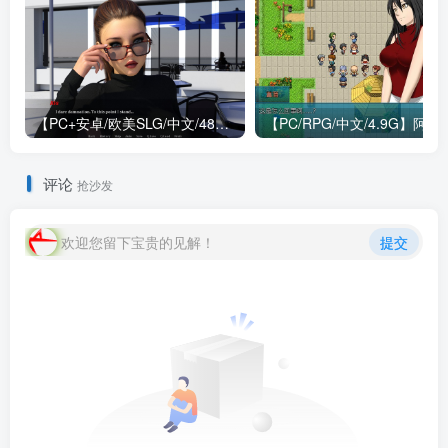
【PC+安卓/欧美SLG/中文/484M】我们迷路了 We Are Lost V1.0 STEAM官方中文版
【PC/RPG/中文/4.9G】阿兰萨
评论
抢沙发
欢迎您留下宝贵的见解！
提交